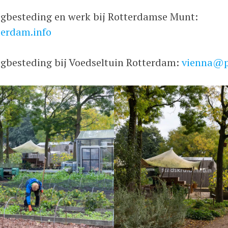
agbesteding en werk bij Rotterdamse Munt:
erdam.info
agbesteding bij Voedseltuin Rotterdam:
vienna@p