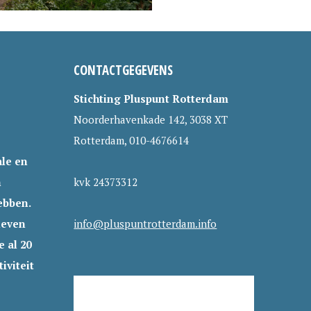
CONTACTGEGEVENS
Stichting Pluspunt Rotterdam
Noorderhavenkade 142, 3038 XT
Rotterdam, 010-4676614
le en
n
kvk 24373312
ebben.
leven
info@pluspuntrotterdam.info
 al 20
iviteit