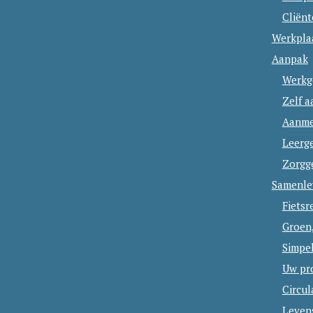
Cliën
Werkpla
Aanpak
Werkg
Zelf 
Aanme
Leerg
Zorgg
Samenle
Fietsr
Groen
Simpe
Uw pr
Circu
Leven