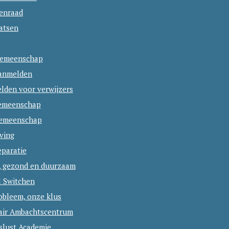
tenraad
atsen
emeenschap
aanmelden
lden voor verwijzers
emeenschap
emeenschap
ving
eparatie
, gezond en duurzaam
l Switchen
obleem, onze klus
lair Ambachtscentrum
slust Academie