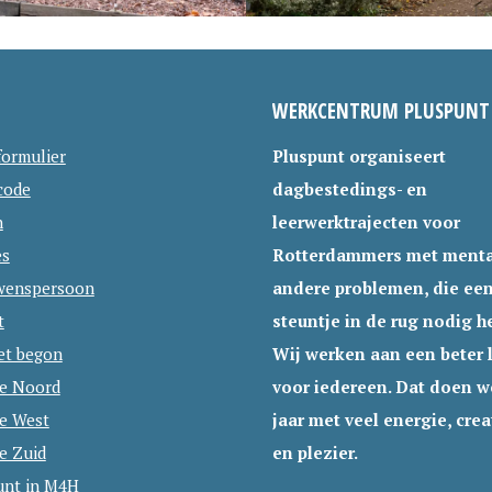
WERKCENTRUM PLUSPUNT
formulier
Pluspunt organiseert
code
dagbestedings- en
n
leerwerktrajecten voor
es
Rotterdammers met menta
wenspersoon
andere problemen, die ee
t
steuntje in de rug nodig h
et begon
Wij werken aan een beter 
ie Noord
voor iedereen. Dat doen we
ie West
jaar met veel energie, creat
e Zuid
en plezier.
unt in M4H