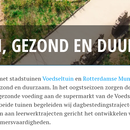
, GEZOND EN DU
met stadstuinen
Voedseltuin
en
Rotterdamse Mun
gezond en duurzaam. In het oogstseizoen zorgen 
n gezonde voeding aan de supermarkt van de Voed
p beide tuinen begeleiden wij dagbestedingstrajec
 aan leerwerktrajecten gericht het ontwikkelen 
emersvaardigheden.