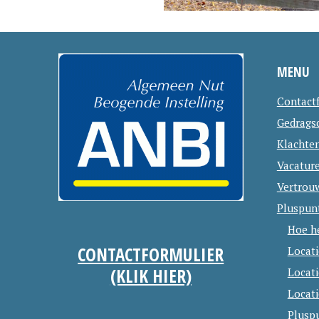
MENU
Contact
Gedrags
Klachte
Vacatur
Vertrou
Pluspun
Hoe h
CONTACTFORMULIER
Locat
(KLIK HIER)
Locat
Locati
Plusp