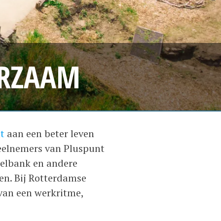
URZAAM
t
aan een beter leven
deelnemers van Pluspunt
selbank en andere
ten. Bij Rotterdamse
van een werkritme,