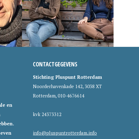
CONTACTGEGEVENS
Stichting Pluspunt Rotterdam
Noorderhavenkade 142, 3038 XT
Rotterdam, 010-4676614
le en
n
kvk 24373312
ebben.
leven
info@pluspuntrotterdam.info