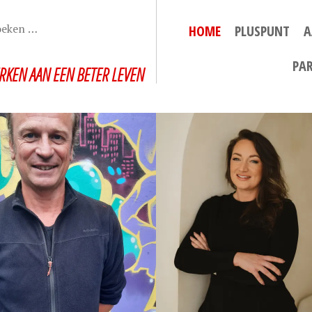
HOME
PLUSPUNT
A
PA
RKEN AAN EEN BETER LEVEN
A
NISATIE EN
BEGELEIDEN NAAR
U
ITEIT
GEZONDHEID
G