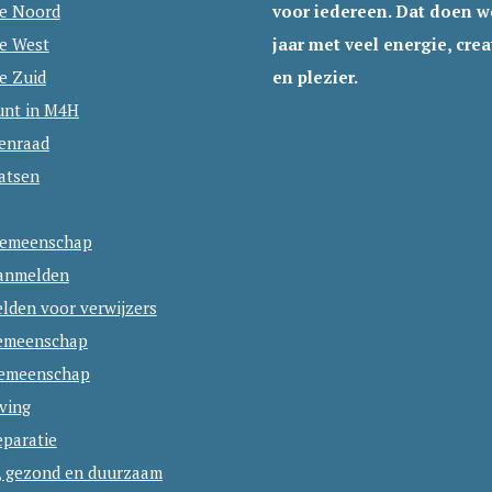
ie Noord
voor iedereen. Dat doen we
2
ie West
jaar met veel energie, creat
0
e Zuid
en plezier.
unt in M4H
tenraad
atsen
emeenschap
aanmelden
lden voor verwijzers
emeenschap
emeenschap
ving
eparatie
, gezond en duurzaam