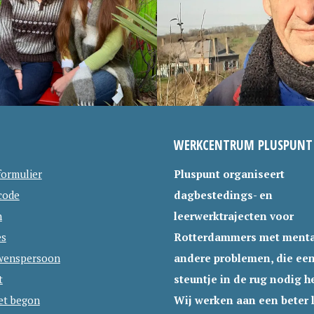
2
6
A
NISATIEWERK
WIE DOET ER MEE?
,
U
2
G
0
U
2
S
WERKCENTRUM PLUSPUNT
0
T
formulier
Pluspunt organiseert
U
code
dagbestedings- en
S
n
leerwerktrajecten voor
2
es
Rotterdammers met menta
4
wenspersoon
andere problemen, die ee
,
t
steuntje in de rug nodig h
2
et begon
Wij werken aan een beter 
0