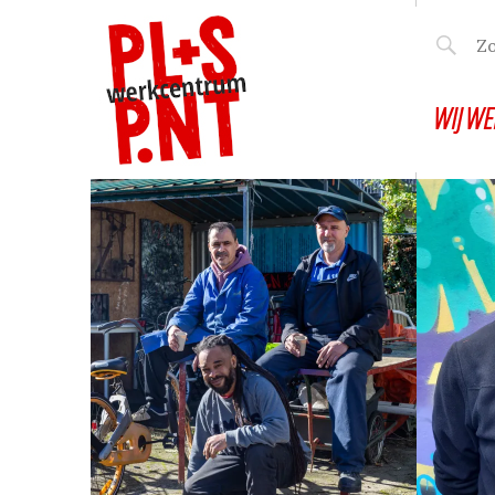
WIJ WE
A
A
DE ZORG VAN MORGEN
ORGA
U
U
KWAL
G
G