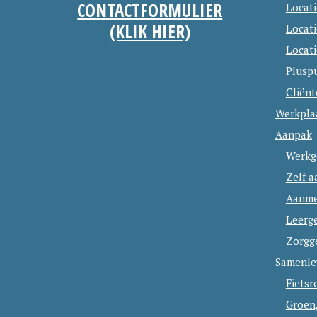
CONTACTFORMULIER
Locat
2
2
(KLIK HIER)
Locat
0
0
Locati
Plusp
Cliën
Werkpla
Aanpak
Werkg
Zelf 
Aanme
Leerg
Zorgg
Samenle
Fietsr
Groen