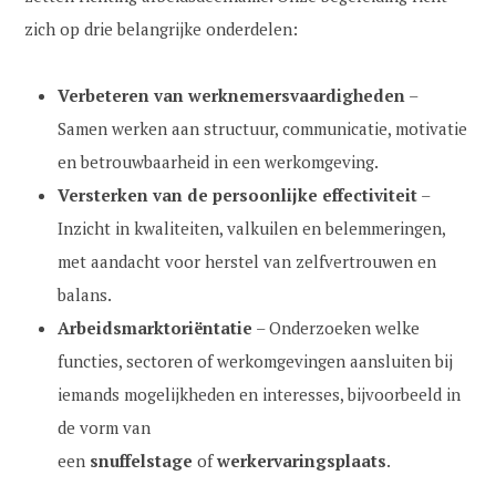
2
i
zich op drie belangrijke onderdelen:
0
e
2
k
Verbeteren van werknemersvaardigheden
–
5
Samen werken aan structuur, communicatie, motivatie
en betrouwbaarheid in een werkomgeving.
Versterken van de persoonlijke effectiviteit
–
Inzicht in kwaliteiten, valkuilen en belemmeringen,
met aandacht voor herstel van zelfvertrouwen en
balans.
Arbeidsmarktoriëntatie
– Onderzoeken welke
functies, sectoren of werkomgevingen aansluiten bij
iemands mogelijkheden en interesses, bijvoorbeeld in
de vorm van
een
snuffelstage
of
werkervaringsplaats
.