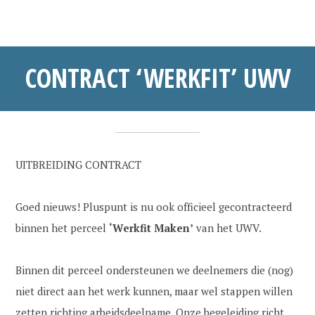
CONTRACT ‘WERKFIT’ UWV
o
a
•
k
d
UITBREIDING CONTRACT
t
m
o
i
Goed nieuws! Pluspunt is nu ook officieel gecontracteerd
b
n
binnen het perceel
‘Werkfit Maken’
van het UWV.
e
_
r
a
Binnen dit perceel ondersteunen we deelnemers die (nog)
7
n
niet direct aan het werk kunnen, maar wel stappen willen
,
n
zetten richting arbeidsdeelname. Onze begeleiding richt