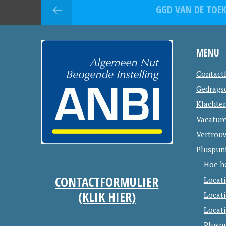
GGD VAN DE TOE
MENU
Contact
Gedrags
Klachte
Vacatur
Vertrou
Pluspun
Hoe h
CONTACTFORMULIER
Locat
(KLIK HIER)
Locat
Locati
Plusp