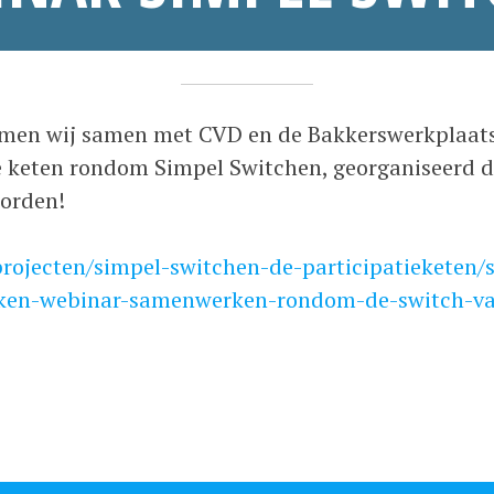
d
a
•
men wij samen met CVD en de Bakkerswerkplaats
e
d
 keten rondom Simpel Switchen, georganiseerd do
c
m
orden!
e
i
m
n
projecten/simpel-switchen-de-participatieketen/
b
_
jken-webinar-samenwerken-rondom-de-switch-va
e
a
r
n
2
n
4
i
,
e
2
k