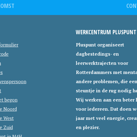
0
KOMST
CON
2
4
WERKCENTRUM PLUSPUNT
formulier
Pluspunt organiseert
code
dagbestedings- en
n
leerwerktrajecten voor
es
Rotterdammers met menta
wenspersoon
andere problemen, die ee
t
steuntje in de rug nodig h
et begon
Wij werken aan een beter 
ie Noord
voor iedereen. Dat doen we
ie West
jaar met veel energie, creat
e Zuid
en plezier.
unt in M4H