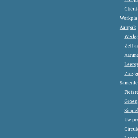
Cliën
Werkpla
Aanpak
Werkg
Zelf 
Aanme
Leerg
Zorgg
Samenle
Fietsr
Groen
Simpe
Uw pr
Circu
Leven