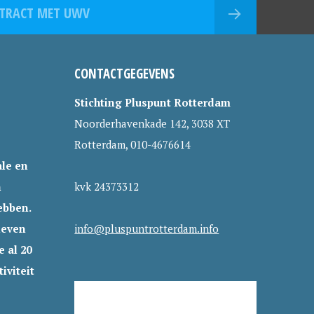
TRACT MET UWV
CONTACTGEGEVENS
Stichting Pluspunt Rotterdam
Noorderhavenkade 142, 3038 XT
Rotterdam, 010-4676614
le en
n
kvk 24373312
ebben.
leven
info@pluspuntrotterdam.info
 al 20
iviteit