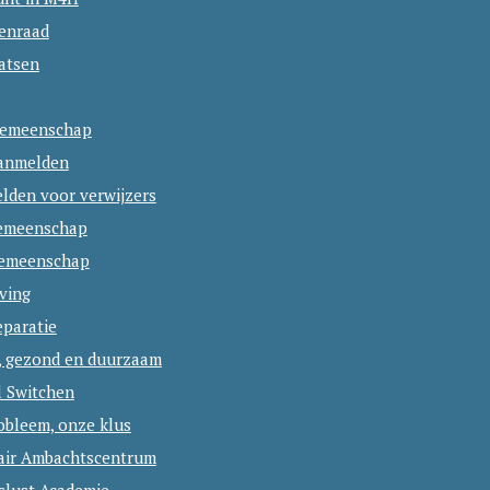
tenraad
atsen
emeenschap
aanmelden
lden voor verwijzers
emeenschap
emeenschap
ving
eparatie
, gezond en duurzaam
l Switchen
obleem, onze klus
lair Ambachtscentrum
slust Academie