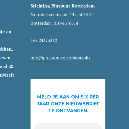
Stichting Pluspunt Rotterdam
Noorderhavenkade 142, 3038 XT
Rotterdam, 010-4676614
le en
n
kvk 24373312
ebben.
leven
info@pluspuntrotterdam.info
 al 20
iviteit
MELD JE AAN OM 5 X PER
JAAR ONZE NIEUWSBRIEF
TE ONTVANGEN.