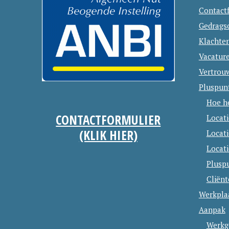
Contact
Gedrags
Klachte
Vacatur
Vertrou
Pluspun
Hoe h
CONTACTFORMULIER
Locat
(KLIK HIER)
Locat
Locati
Plusp
Cliën
Werkpla
Aanpak
Werkg