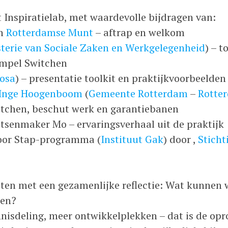
 Inspiratielab, met waardevolle bijdragen van:
n
Rotterdamse Munt
– aftrap en welkom
terie van Sociale Zaken en Werkgelegenheid
) – t
impel Switchen
osa
) – presentatie toolkit en praktijkvoorbeelden
Inge Hoogenboom
(
Gemeente Rotterdam
–
Rotter
itchen, beschut werk en garantiebanen
tsenmaker Mo – ervaringsverhaal uit de praktijk
voor Stap-programma (
Instituut Gak
) door
,
Sticht
ten met een gezamenlijke reflectie: Wat kunnen
ken?
nisdeling, meer ontwikkelplekken – dat is de opr