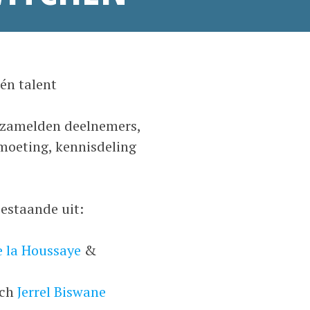
én talent
rzamelden deelnemers,
moeting, kennisdeling
estaande uit:
e la Houssaye
&
ach
Jerrel Biswane