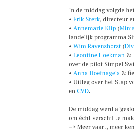
In de middag volgde het
•
Erik Sterk
, directeur
e
•
Annemarie Klip
(
Minis
landelijk programma S
•
Wim Ravenshorst
(
Div
•
Leontine Hoekman
&
over de pilot Simpel Sw
•
Anna Hoefnagels
& fie
• Uitleg over het Stap 
en
CVD
.
De middag werd afgeslo
om écht verschil te ma
–> Meer vaart, meer ken