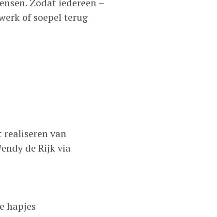
mensen. Zodat iedereen –
erk of soepel terug
 realiseren van
endy de Rijk via
ke hapjes