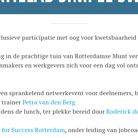
j
a
•
usieve participatie met oog voor kwetsbaarheid 
u
d
l
m
g in de prachtige tuin van Rotterdamse Munt ve
i
i
smakers en werkgevers zich voor een dag vol ont
7
n
,
_
2
a
en sprankelend netwerkevent voor deelnemers, b
0
n
 trainer
Petra van den Berg
2
n
jdens de lunch, ter plekke bereid door
Roderick d
5
i
e
 for Success Rotterdam
, onder leiding van jobco
k