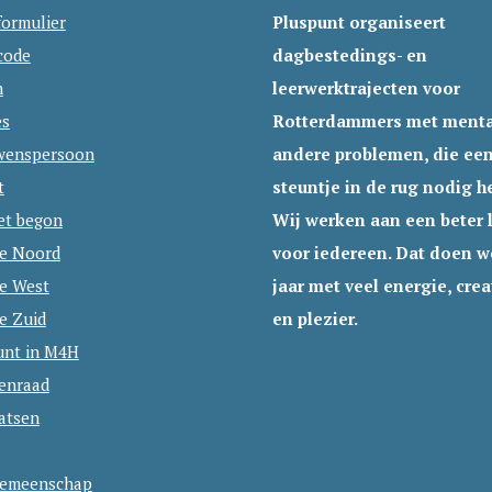
formulier
Pluspunt organiseert
code
dagbestedings- en
n
leerwerktrajecten voor
es
Rotterdammers met menta
wenspersoon
andere problemen, die ee
t
steuntje in de rug nodig h
et begon
Wij werken aan een beter 
ie Noord
voor iedereen. Dat doen we
ie West
jaar met veel energie, creat
e Zuid
en plezier.
unt in M4H
tenraad
atsen
emeenschap