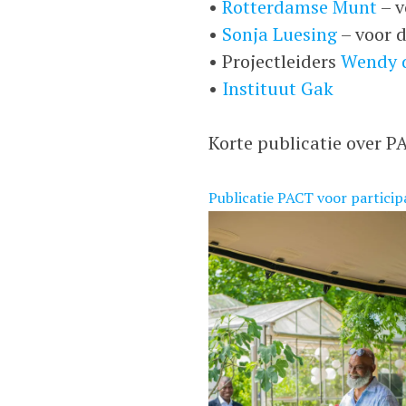
•
Rotterdamse Munt
– v
•
Sonja Luesing
– voor d
• Projectleiders
Wendy d
•
Instituut Gak
Korte publicatie over P
Publicatie PACT voor partici